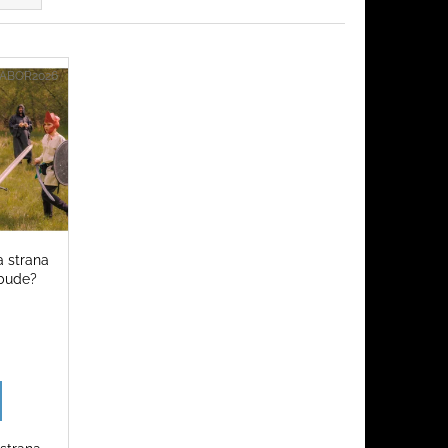
TABOR2026
a strana
 bude?