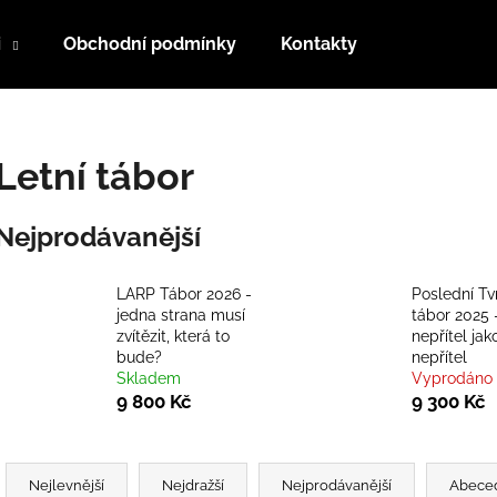
i
Obchodní podmínky
Kontakty
Co potřebujete najít?
Letní tábor
HLEDAT
Nejprodávanější
LARP Tábor 2026 -
Poslední Tv
Doporučujeme
jedna strana musí
tábor 2025 
zvítězit, která to
nepřítel jak
bude?
nepřítel
Skladem
Vyprodáno
9 800 Kč
9 300 Kč
Ř
JARNÍ LARP VÍKENDOVKA 2026 - ZIMA
PODZIMNÍ LARP
a
Nejlevnější
Nejdražší
Nejprodávanější
Abece