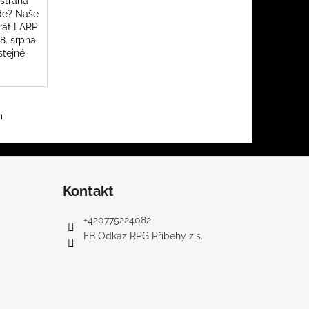
strana
ude? Naše
krát LARP
8. srpna
stejné
m
Kontakt
+420775224082
FB Odkaz RPG Příbehy z.s.