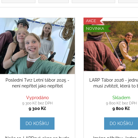
BYLA DLOUHÁ
NOVÝ PŘÍBĚH
z
5 900 Kč
5 500 Kč
e
V
n
AKCE
ý
Kód:
TABOR25
Kód:
NOVINKA
p
p
r
s
o
p
d
r
u
o
k
d
Poslední Tvrz Letní tábor 2025 -
LARP Tábor 2026 - jedn
t
není nepřítel jako nepřítel
musí zvítězit, která to
u
ů
k
Vyprodáno
Skladem
t
9 300 Kč bez DPH
9 800 Kč bez DPH
9 300 Kč
9 800 Kč
ů
DO KOŠÍKU
DO KOŠÍKU