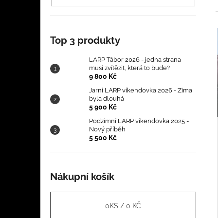
MUSÍ ZVÍTĚZIT, KTERÁ TO BUDE?
l
9 800 Kč
Top 3 produkty
í
LARP Tábor 2026 - jedna strana
i
musí zvítězit, která to bude?
9 800 Kč
Jarní LARP víkendovka 2026 - Zima
byla dlouhá
5 900 Kč
Podzimní LARP víkendovka 2025 -
Nový příběh
5 500 Kč
Nákupní košík
0
KS /
0 KČ