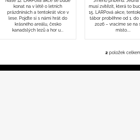
Naše 12. LARPová akce se bude
Jméno příběhu: Jedna 
konat na v létě o letních
musí zvítězit, která to b
prázdninách a tentokrát více v
15. LARPová akce, tento
lese. Pojďte si s námi hrát do
tábor proběhne od 1. do 
krásného areálu, česko
2026 – vracíme se na 
kanadslých lezů a hor u...
místo....
2
položek celke
O
v
l
á
d
a
c
í
p
r
v
k
y